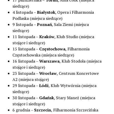
17 października –
Toruń
, Aula UMK (miejsca
siedzące)
4 listopada –
Białystok
, Opera i Filharmonia
Podlaska (miejsca siedzące)
9 listopada –
Poznań
, Sala Ziemi (miejsca
siedzące)
11 listopada –
Kraków
, Klub Studio (miejsca
stojące i siedzące)
15 listopada –
Częstochowa
, Filharmonia
Częstochowska (miejsca siedzące)
16 listopada –
Warszawa
, Klub Stodoła (miejsca
stojące i siedzące)
23 listopada –
Wrocław
, Centrum Koncertowe
A2 (miejsca stojące)
29 listopada –
Łódź
, Klub Wytwórnia (miejsca
siedzące)
30 listopada –
Gdańsk
, Stary Maneż (miejsca
stojące i siedzące)
6 grudnia –
Szczecin
, Filharmonia Szczecińska