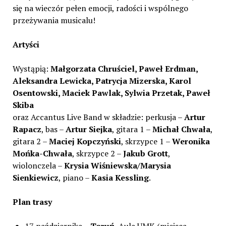
się na wieczór pełen emocji, radości i wspólnego
przeżywania musicalu!
Artyści
Wystąpią:
Małgorzata Chruściel, Paweł Erdman,
Aleksandra Lewicka, Patrycja Mizerska, Karol
Osentowski, Maciek Pawlak, Sylwia Przetak, Paweł
Skiba
oraz Accantus Live Band w składzie: perkusja –
Artur
Rapacz
, bas –
Artur Siejka
, gitara 1 –
Michał Chwała
,
gitara 2 –
Maciej Kopczyński
, skrzypce 1 –
Weronika
Mońka-Chwała
, skrzypce 2 –
Jakub Grott
,
wiolonczela –
Krysia Wiśniewska/Marysia
Sienkiewicz
, piano –
Kasia Kessling
.
Plan trasy