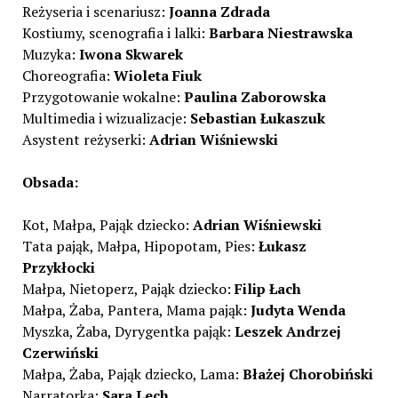
Reżyseria i scenariusz:
Joanna Zdrada
Kostiumy, scenografia i lalki:
Barbara Niestrawska
Muzyka:
Iwona Skwarek
Choreografia:
Wioleta Fiuk
Przygotowanie wokalne:
Paulina Zaborowska
Multimedia i wizualizacje:
Sebastian Łukaszuk
Asystent reżyserki:
Adrian Wiśniewski
Obsada:
Kot, Małpa, Pająk dziecko:
Adrian Wiśniewski
Tata pająk, Małpa, Hipopotam, Pies:
Łukasz
Przykłocki
Małpa, Nietoperz, Pająk dziecko:
Filip Łach
Małpa, Żaba, Pantera, Mama pająk:
Judyta Wenda
Myszka, Żaba, Dyrygentka pająk:
Leszek Andrzej
Czerwiński
Małpa, Żaba, Pająk dziecko, Lama:
Błażej Chorobiński
Narratorka:
Sara Lech