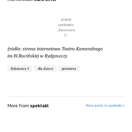
plakat
spektaklu
„Balonowa
5”
źródło: strona internetowa Teatru Kameralnego
im.W.Rucińskiej w Bydgoszczy
Balonowa 5
dla dzieci
premiera
More from
spektakl
More posts in spektakl »