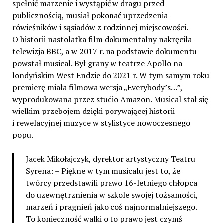
spełnić marzenie i wystąpić w dragu przed
publicznością, musiał pokonać uprzedzenia
rówieśników i sąsiadów z rodzinnej miejscowości.
O historii nastolatka film dokumentalny nakręciła
telewizja BBC, a w 2017 r. na podstawie dokumentu
powstał musical. Był grany w teatrze Apollo na
londyńskim West Endzie do 2021 r. W tym samym roku
premierę miała filmowa wersja „Everybody’s…”,
wyprodukowana przez studio Amazon. Musical stał się
wielkim przebojem dzięki porywającej historii
i rewelacyjnej muzyce w stylistyce nowoczesnego
popu.
Jacek Mikołajczyk, dyrektor artystyczny Teatru
Syrena: – Piękne w tym musicalu jest to, że
twórcy przedstawili prawo 16-letniego chłopca
do uzewnętrznienia w szkole swojej tożsamości,
marzeń i pragnień jako coś najnormalniejszego.
To konieczność walki o to prawo jest czymś