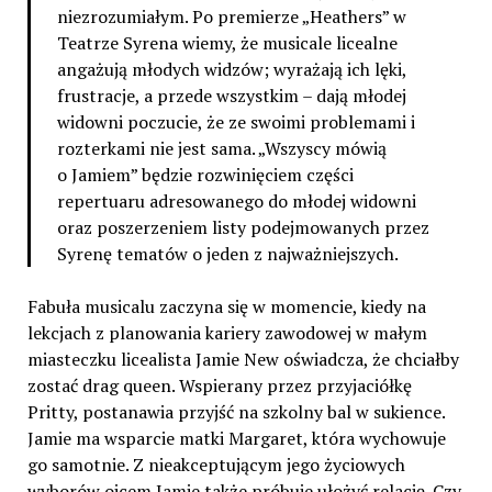
niezrozumiałym. Po premierze „Heathers” w
Teatrze Syrena wiemy, że musicale licealne
angażują młodych widzów; wyrażają ich lęki,
frustracje, a przede wszystkim – dają młodej
widowni poczucie, że ze swoimi problemami i
rozterkami nie jest sama. „Wszyscy mówią
o Jamiem” będzie rozwinięciem części
repertuaru adresowanego do młodej widowni
oraz poszerzeniem listy podejmowanych przez
Syrenę tematów o jeden z najważniejszych.
Fabuła musicalu zaczyna się w momencie, kiedy na
lekcjach z planowania kariery zawodowej w małym
miasteczku licealista Jamie New oświadcza, że chciałby
zostać drag queen. Wspierany przez przyjaciółkę
Pritty, postanawia przyjść na szkolny bal w sukience.
Jamie ma wsparcie matki Margaret, która wychowuje
go samotnie. Z nieakceptującym jego życiowych
wyborów ojcem Jamie także próbuje ułożyć relację. Czy