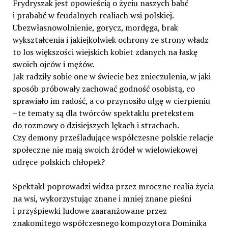
Frydryszak jest opowieścią o życiu naszych babć
i prababć w feudalnych realiach wsi polskiej.
Ubezwłasnowolnienie, gorycz, mordęga, brak
wykształcenia i jakiejkolwiek ochrony ze strony władz
to los większości wiejskich kobiet zdanych na łaskę
swoich ojców i mężów.
Jak radziły sobie one w świecie bez znieczulenia, w jaki
sposób próbowały zachować godność osobistą, co
sprawiało im radość, a co przynosiło ulgę w cierpieniu
–te tematy są dla twórców spektaklu pretekstem
do rozmowy o dzisiejszych lękach i strachach.
Czy demony prześladujące współczesne polskie relacje
społeczne nie mają swoich źródeł w wielowiekowej
udręce polskich chłopek?
Spektakl poprowadzi widza przez mroczne realia życia
na wsi, wykorzystując znane i mniej znane pieśni
i przyśpiewki ludowe zaaranżowane przez
znakomitego współczesnego kompozytora Dominika